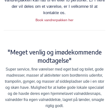
Vandrerpakken kan fås til en eller to personer. Er I flere
der vil deles om et værelse, er I velkomne til at
kontakte os.
Book vandrerpakken her
"Meget venlig og imødekommende
modtagelse"
Super service, fine værelser med eget bad og toilet, gode
madresser, masser af aktiviteter som bordtennis udenfor,
trampolin, gynger, og masser af siddepladser ude i en stor
og skøn have. Mulighed for at købe gode lokale specialøl
og de havde deres egen hjemmelavet valnøddesnaps,
valnødder fra egen valnøddetræ, lagret på tønder, smagte
rigtig godt.